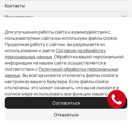
Контакты
Покупателям
Владельцам
Для улучшения работы сайта и взаимодействия с
пользователями сайта мы используем файлы cookie.
О компании
Продолжая работу с сайтом, вы разрешаете их
использование и даете
Согласие на обработку
персональных данных
. Обработка вашей персональной
Представленные на сайте изображения автомобилей могут отличаться
от автомобилей, доступных в дилерских центрах. Отображение цветов
информации на нашем сайте осуществляется в
на экранах различных устройств может отличаться от цвета реального
соответствии с
Политикой обработки персональных
автомобиля. Некоторые опции и цвета автомобиля на изображениях
могут быть не доступны в дилерских центрах.
данных
. Вы всегда можете отключить файлы cookie в
Вся представленная на сайте информация, касающаяся автомобилей,
настройках вашего браузера. Если файлы cookie
носит информационный характер и не является публичной офертой.
Фактические характеристики могут быть изменены в любое время. Все
отключены, это может означать, что вы не сможете в
цены, указанные на сайте, не являются окончательными и
полной мере использовать все функции нашего сайта.
устанавливаются дилерскими центрами индивидуально.
Согласиться
Политика обработки персональных данных
Отказаться
© 2026, Все права защищены.
UDP Auto