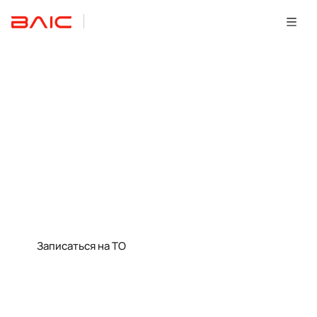
СИМ
Обслуживание и
ремонт
Регламенты ТО
Обслуживайте Ваш BAIC в
соответствии с рекомендациями
производителя
Записаться на ТО