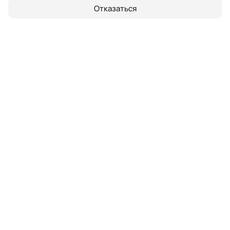
Отказаться
Почему важно проходить
техническое обслуживание у
официального дилера
Высокий уровень профессионального
мастерства механиков
Скачать регламенты ТО