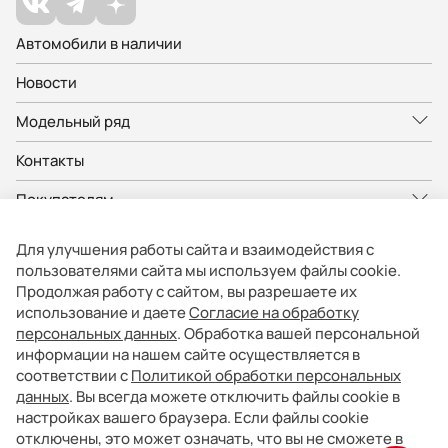
Автомобили в наличии
Новости
Модельный ряд
Контакты
Покупателям
Владельцам
Для улучшения работы сайта и взаимодействия с
пользователями сайта мы используем файлы cookie.
О компании
Продолжая работу с сайтом, вы разрешаете их
использование и даете
Согласие на обработку
персональных данных
. Обработка вашей персональной
Представленные на сайте изображения автомобилей могут отличаться
от автомобилей, доступных в дилерских центрах. Отображение цветов
информации на нашем сайте осуществляется в
на экранах различных устройств может отличаться от цвета реального
соответствии с
Политикой обработки персональных
автомобиля. Некоторые опции и цвета автомобиля на изображениях
могут быть не доступны в дилерских центрах.
данных
. Вы всегда можете отключить файлы cookie в
Вся представленная на сайте информация, касающаяся автомобилей,
настройках вашего браузера. Если файлы cookie
носит информационный характер и не является публичной офертой.
Фактические характеристики могут быть изменены в любое время. Все
отключены, это может означать, что вы не сможете в
цены, указанные на сайте, не являются окончательными и